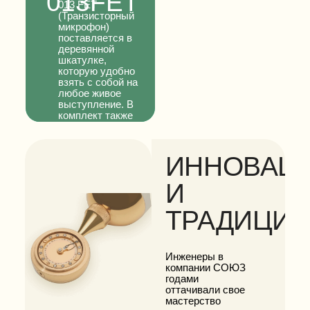
013
FET
013 FET
(Транзисторный
микрофон)
поставляется в
деревянной
шкатулке,
которую удобно
взять с собой на
любое живое
выступление. В
комплект также
входят
аттенюаторы -10
дБ и клипсы
ИННОВАЦ
И
ТРАДИЦИ
Инженеры в
компании СОЮЗ
годами
оттачивали свое
мастерство