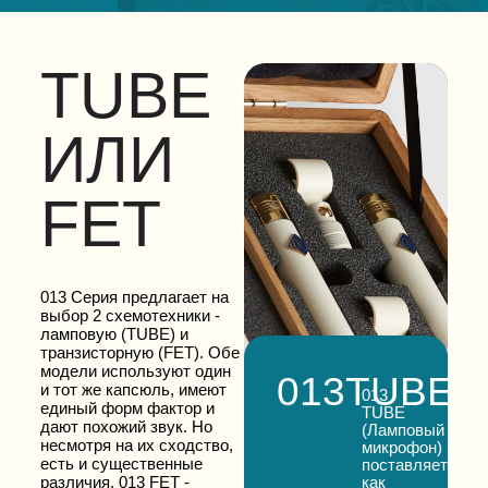
013 TUBE - Контрабас
TUBE
013 TUBE - Мужской вокал
013 TUBE - Оверхэды
ИЛИ
013 TUBE - Рояль
FET
013 TUBE - Саксофон
013 TUBE - Скрипка
013 Серия предлагает на
013 TUBE - Скрипка (Стерео)
выбор 2 схемотехники -
ламповую (TUBE) и
013 TUBE - Труба
транзисторную (FET). Обе
модели используют один
013
TUBE
и тот же капсюль, имеют
013 TUBE - Электрогитара
013
единый форм фактор и
TUBE
дают похожий звук. Но
(Ламповый
несмотря на их сходство,
микрофон)
есть и существенные
поставляется
как
различия. 013 FET -