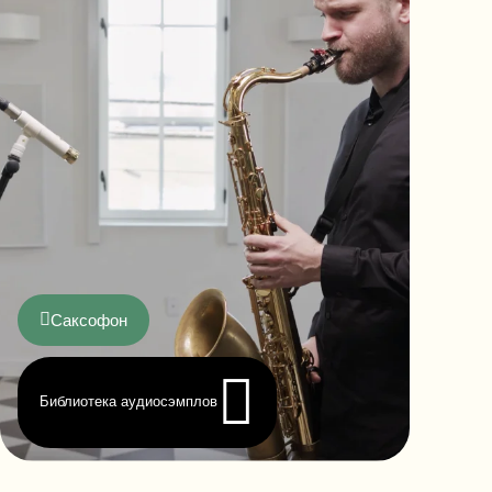
Саксофон
Библиотека аудиосэмплов