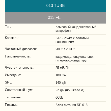
013 TUBE
013 FET
Тип:
ламповый конденсаторный
микрофон
Капсюль:
S13 - 25мм с золотым
напылением
Частотный диапазон:
20Hz / 20kHz
Направленность:
кардиоида; опционально:
гиперкардиоида, круг
Чувствительность:
25 мВ/Па
Импеданс:
180 Ом
SPL:
140 дБ
Собственный шум:
22 дБ (по шкале А)
Тип лампы:
6С6Б
Питание:
Блок питания БП-013