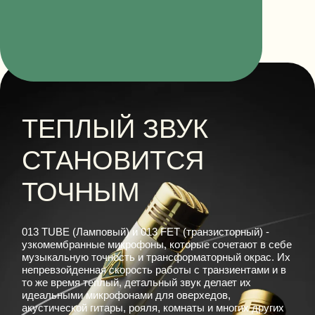
ТЕПЛЫЙ ЗВУК
СТАНОВИТСЯ
ТОЧНЫМ
013 TUBE (Ламповый) и 013 FET (транзисторный) -
узкомембранные микрофоны, которые сочетают в себе
музыкальную точность и трансформаторный окрас. Их
непревзойденная скорость работы с транзиентами и в
то же время теплый, детальный звук делает их
идеальными микрофонами для оверхедов,
акустической гитары, рояля, комнаты и многих других