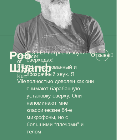
Роб
013 FET потрясно звучит на
Отзывы
Producer
оверхедах!
of
Шнапф
Elliot
Сфокусированный и
Smith,
прозрачный звук. Я
Kurt
Vile
полностью доволен как они
снимают барабанную
установку сверху. Они
напоминают мне
классические 84-е
микрофоны, но с
большими “плечами” и
телом