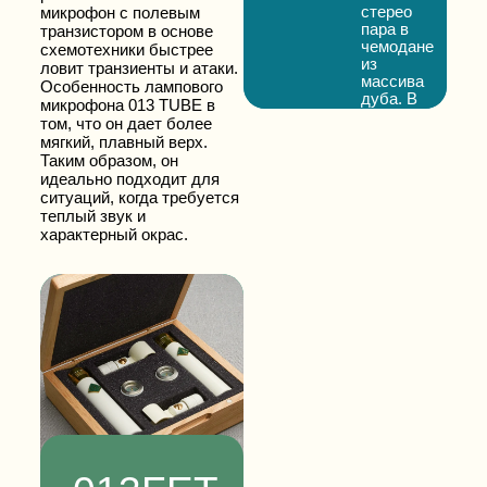
стерео
микрофон с полевым
пара в
транзистором в основе
чемодане
схемотехники быстрее
из
ловит транзиенты и атаки.
массива
Особенность лампового
дуба. В
микрофона 013 TUBE в
комплект
том, что он дает более
входят
мягкий, плавный верх.
клипсы,
Таким образом, он
пара
идеально подходит для
4pin
ситуаций, когда требуется
кабелей
теплый звук и
и блок
характерный окрас.
питания
со
встроенными
аттенюаторами
-20 дБ.